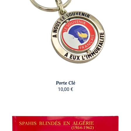
AJOUTER AU PANIER
/
DÉTAILS
Porte Clé
10,00
€