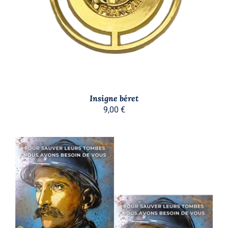
Insigne béret
9,00
€