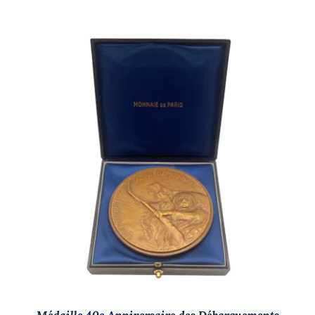
AJOUTER AU PANIER
/
DÉTAILS
Médaille 40e Anniversaire des Débarquements