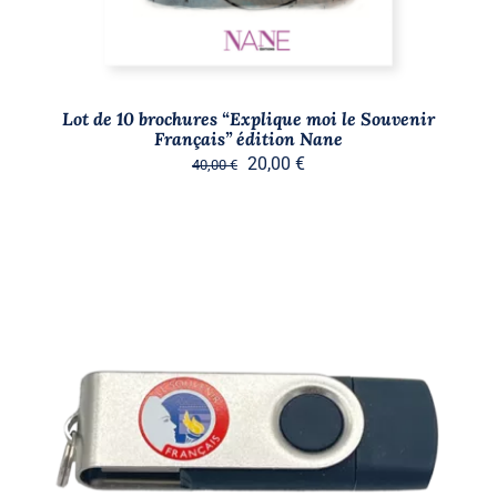
Lot de 10 brochures “Explique moi le Souvenir
Français” édition Nane
Le
Le
20,00
€
40,00
€
prix
prix
initial
actuel
était :
est :
40,00 €.
20,00 €.
AJOUTER AU PANIER
/
DÉTAILS