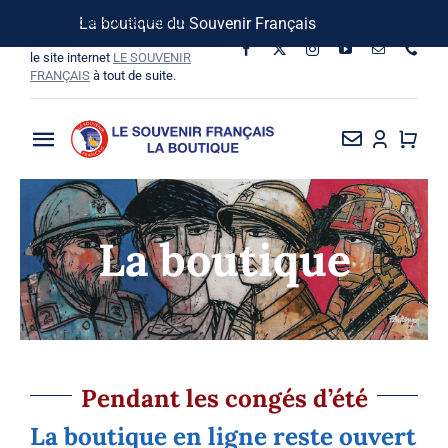
Passer
Suivez-nous sur les réseaux
La boutique du Souvenir Français
Ignorer
au
sociaux, vous pouvez aussi visiter
le site internet
LE SOUVENIR
contenu
FRANÇAIS
à tout de suite.
Toggle
Navigation
La Boutique
La boutique
Vins SF-Bardins
Boîte à idées
Bon de commande
Pendant les congés d’été
La boutique en ligne reste ouvert