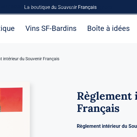
rnet
LE SOUVENIR FRANÇAIS
La boutique du Souvenir Français
à tout de suite.
Ignorer
tique
Vins SF-Bardins
Boîte à idées
 intérieur du Souvenir Français
Règlement i
Français
Règlement intérieur du Sou