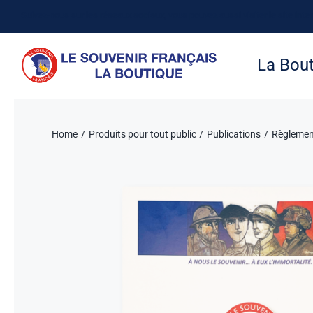
Passer
Suivez-nous sur les réseaux sociaux, vous pouvez aussi visiter le site inte
au
contenu
La Bou
Home
Produits pour tout public
Publications
Règlement