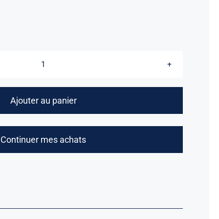
quantité
de
Règlement
Ajouter au panier
intérieur
du
Souvenir
Continuer mes achats
Français