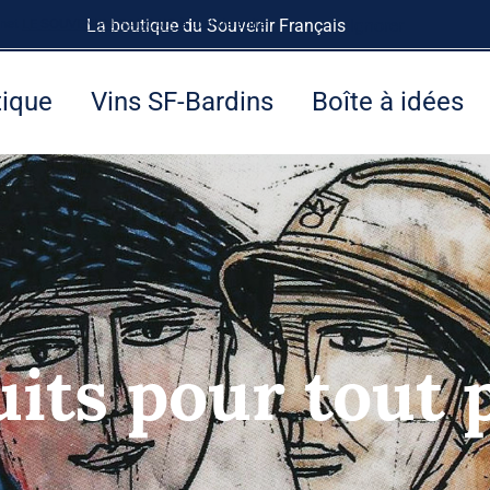
rnet
LE SOUVENIR FRANÇAIS
La boutique du Souvenir Français
à tout de suite.
Ignorer
tique
Vins SF-Bardins
Boîte à idées
its pour tout 