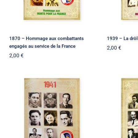
1870 – Hommage aux combattants
1939 – La drôl
engagés au service de la France
2,00
€
2,00
€
1941 – Hommage aux
1942 
combattants engagés au
combatt
service de la France
servi