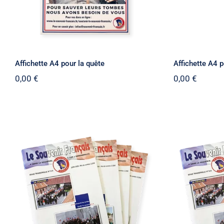
Affichette A4 pour la quête
Affichette A4 
0,00
€
0,00
€
Anciennes Revues du
Ancie
Souvenir Français X100
Souven