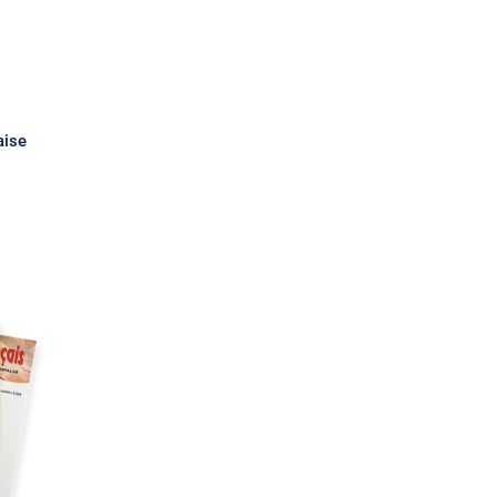
aise
0