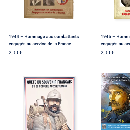
1944 – Hommage aux combattants
1945 – Homma
engagés au service de la France
engagés au ser
2,00
€
2,00
€
Affichette A4 pour la
Affich
quête
q