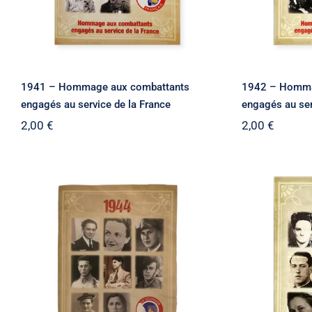
1941 – Hommage aux combattants
1942 – Homma
engagés au service de la France
engagés au ser
2,00
€
2,00
€
1944 – Hommage aux
1945 
combattants engagés au
combatt
service de la France
servi