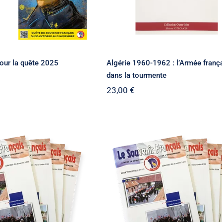
pour la quête 2025
Algérie 1960-1962 : l’Armée franç
dans la tourmente
23,00
€
nnes Revues du
Anciennes Revues du
ir Français X15
Souvenir Français X3