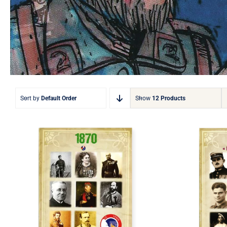
Sort by
Default Order
Show
12 Products
1870 – Hommage aux
combattants engagés au
1939 – L
service de la France