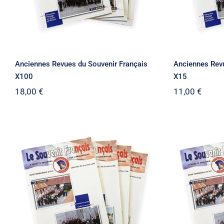
Anciennes Revues du Souvenir Français
Anciennes Revu
X100
X15
18,00
€
11,00
€
Anciennes Revues du
Ancie
Souvenir Français X5
Souven