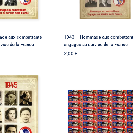
ge aux combattants
1943 – Hommage aux combattan
vice de la France
engagés au service de la France
2,00
€
– Hommage aux
50 Planches de 40
ants engagés au
autocollants Le Souven
ce de la France
Français