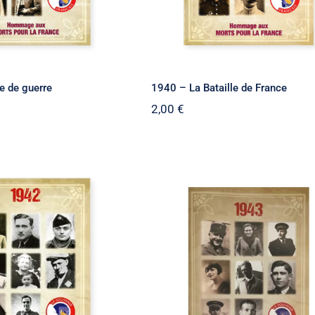
e de guerre
1940 – La Bataille de France
2,00
€
– Hommage aux
1943 – Hommage aux
ants engagés au
combattants engagés a
ce de la France
service de la France