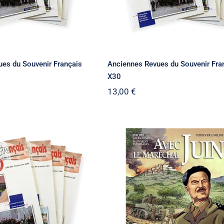
es du Souvenir Français
Anciennes Revues du Souvenir Fra
X30
13,00
€
nnes Revues du
Avec le Maréchal Juin
ir Français X50