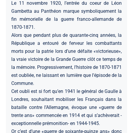
Le 11 novembre 1920, l’entrée du coeur de Léon
1871
Gambetta au Panthéon marque symboliquement la
-
fin mémorielle de la guerre franco-allemande de
Guide
1870-1871.
de
Alors que pendant plus de quarante-cinq années, la
la
République a entouré de ferveur les combattants
Seine-
morts pour la patrie lors d’une défaite «victorieuse»,
Saint-
la vraie victoire de la Grande Guerre clôt ce temps de
Denis
la mémoire. Progressivement, l’histoire de 1870-1871
est oubliée, ne laissant en lumière que l’épisode de la
Commune.
Cet oubli est si fort qu’en 1941 le général de Gaulle à
Londres, souhaitant mobiliser les Français dans la
bataille contre l’Allemagne, évoque une «guerre de
trente ans» commencée en 1914 et qui s’achèverait -
exceptionnelle prémonition- en 1944-1945.
Or c’est d’une «guerre de soixante-quinze ans» donc