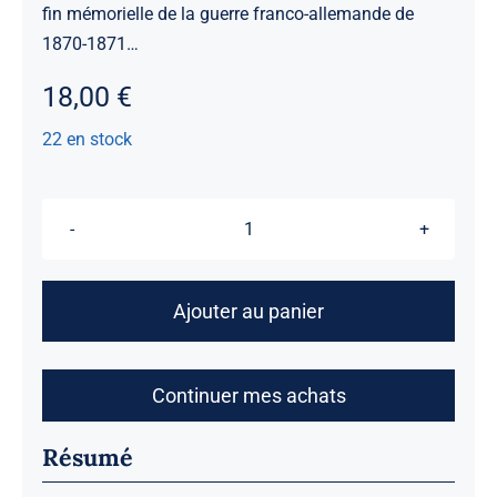
fin mémorielle de la guerre franco-allemande de
1870-1871…
18,00
€
22 en stock
quantité
de
Lieux
Ajouter au panier
de
mémoire
des
Continuer mes achats
deux
Sièges
Résumé
1870-