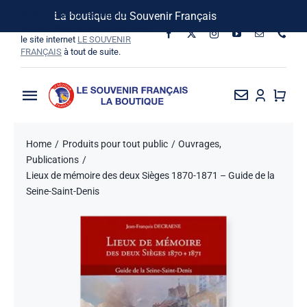
Passer
Suivez-nous sur les réseaux
La boutique du Souvenir Français
Ignorer
au
sociaux, vous pouvez aussi visiter
le site internet
LE SOUVENIR
contenu
FRANÇAIS
à tout de suite.
Toggle
Navigation
La Boutique
Home
Produits pour tout public
Ouvrages
Publications
Vins SF-Bardins
Lieux de mémoire des deux Sièges 1870-1871 – Guide de la
Seine-Saint-Denis
Boîte à idées
Bon de commande