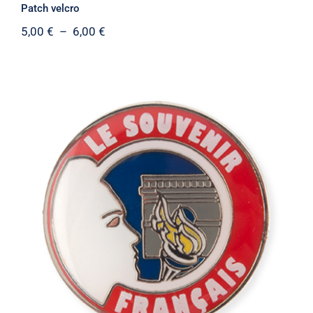
Patch velcro
Plage
5,00
€
–
6,00
€
de
prix :
5,00 €
à
6,00 €
Pin’s “Le Souvenir français”