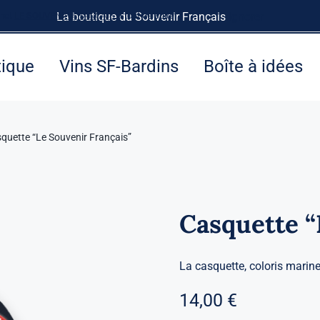
rnet
LE SOUVENIR FRANÇAIS
La boutique du Souvenir Français
à tout de suite.
Ignorer
tique
Vins SF-Bardins
Boîte à idées
quette “Le Souvenir Français”
Casquette “
La casquette, coloris marine
14,00
€