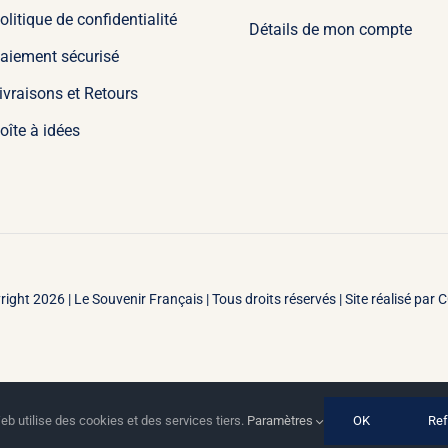
olitique de confidentialité
Détails de mon compte
aiement sécurisé
ivraisons et Retours
oîte à idées
right 2026 |
Le Souvenir Français | Tous droits réservés | Site réalisé par
C
eb utilise des cookies et des services tiers.
Paramètres
OK
Ref