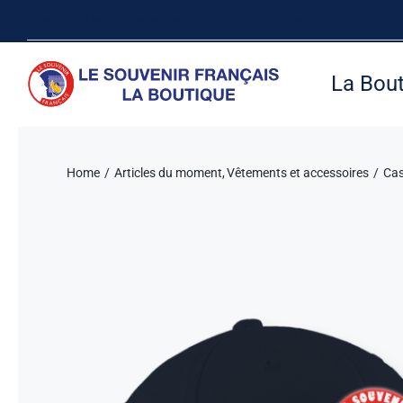
Passer
Suivez-nous sur les réseaux sociaux, vous pouvez aussi visiter le site inte
au
contenu
La Bou
Home
Articles du moment
Vêtements et accessoires
Cas