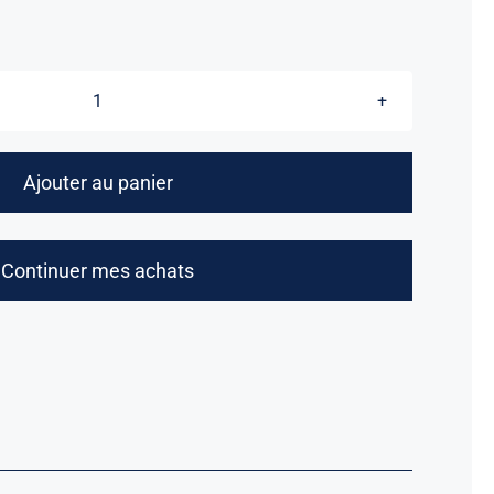
quantité
de
Casquette
Ajouter au panier
"Le
Souvenir
Français"
Continuer mes achats