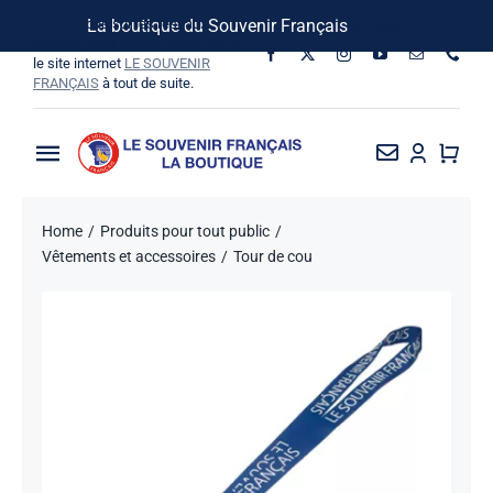
Passer
Suivez-nous sur les réseaux
La boutique du Souvenir Français
Ignorer
au
sociaux, vous pouvez aussi visiter
le site internet
LE SOUVENIR
contenu
FRANÇAIS
à tout de suite.
Toggle
Navigation
La Boutique
Home
Produits pour tout public
Vêtements et accessoires
Tour de cou
Vins SF-Bardins
Boîte à idées
Stock épuisé
Bon de commande