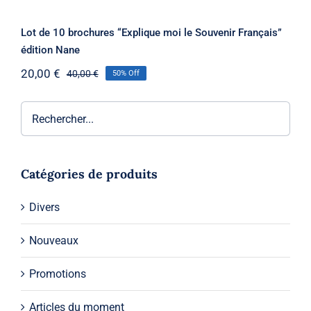
Lot de 10 brochures “Explique moi le Souvenir Français”
édition Nane
20,00
€
40,00
€
50% Off
Le
Le
prix
prix
initial
actuel
était :
est :
40,00 €.
20,00 €.
Catégories de produits
Divers
Nouveaux
Promotions
Articles du moment