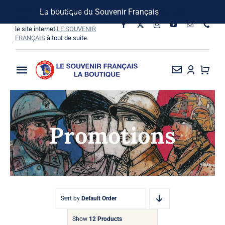
Passer
Suivez-nous sur les réseaux
La boutique du Souvenir Français
Ignorer
au
sociaux, vous pouvez aussi visiter
le site internet
LE SOUVENIR
contenu
FRANÇAIS
à tout de suite.
Toggle
Navigation
La Boutique
Promotions
Vins SF-Bardins
Boîte à idées
Bon de commande
Sort by
Default Order
Show
12 Products