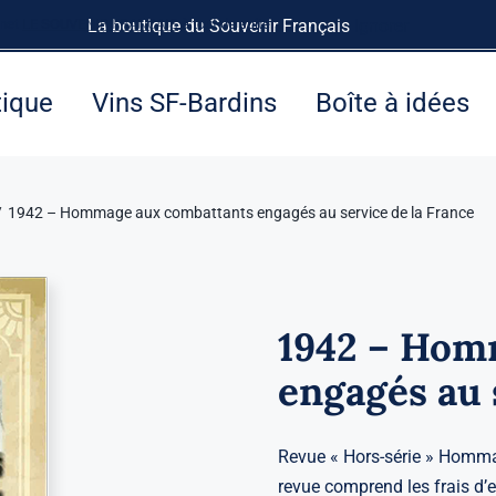
rnet
LE SOUVENIR FRANÇAIS
La boutique du Souvenir Français
à tout de suite.
Ignorer
tique
Vins SF-Bardins
Boîte à idées
1942 – Hommage aux combattants engagés au service de la France
1942 – Hom
engagés au 
Revue « Hors-série » Hommag
revue comprend les frais d’e