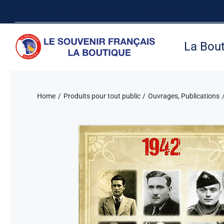
Passer
Suivez-nous sur les réseaux sociaux, vous pouvez aussi visiter le site inte
au
contenu
La Bou
Home
Produits pour tout public
Ouvrages
Publications