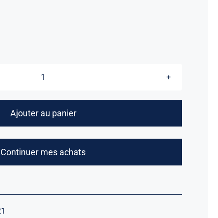
quantité
de
1942
Ajouter au panier
-
Hommage
aux
Continuer mes achats
combattants
engagés
au
service
21
de