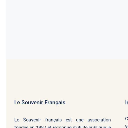
Le Souvenir Français
I
C
Le Souvenir français
est une association
v
fondée en 1887 et reconnue d’utilité publique le