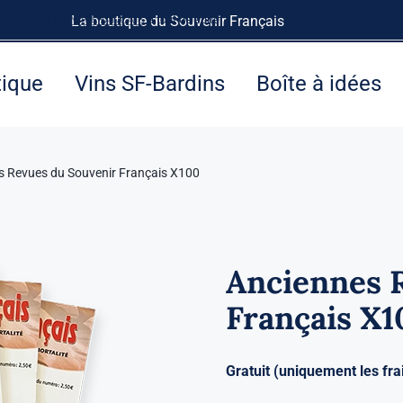
rnet
LE SOUVENIR FRANÇAIS
La boutique du Souvenir Français
à tout de suite.
Ignorer
tique
Vins SF-Bardins
Boîte à idées
s Revues du Souvenir Français X100
Anciennes 
Français X1
Gratuit (uniquement les fra