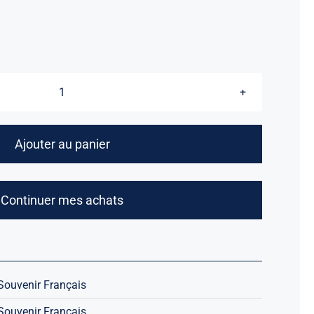
quantité
de
Anciennes
Ajouter au panier
Revues
du
Souvenir
Continuer mes achats
Français
X100
Souvenir Français
Souvenir Français