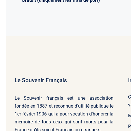
Gratuit (uniquement les frais de port)
Le Souvenir Français
I
C
Le Souvenir français
est une association
v
fondée en 1887 et reconnue d’utilité publique le
1er février 1906 qui a pour vocation d’honorer la
M
mémoire de tous ceux qui sont morts pour la
P
France qu’ils soient Français ou étrangers.