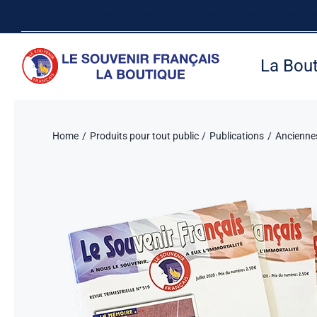
Passer
Suivez-nous sur les réseaux sociaux, vous pouvez aussi visiter le site inte
au
contenu
La Bou
Home
Produits pour tout public
Publications
Ancienne