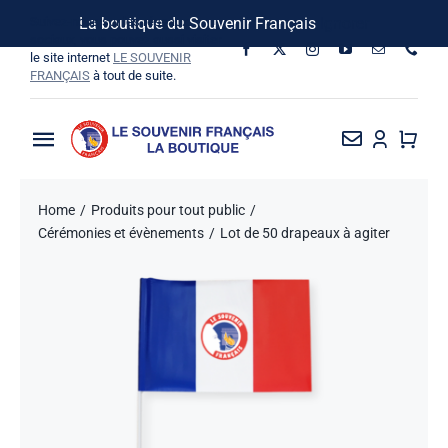
Passer
Suivez-nous sur les réseaux
La boutique du Souvenir Français
Ignorer
au
sociaux, vous pouvez aussi visiter
le site internet
LE SOUVENIR
contenu
FRANÇAIS
à tout de suite.
Toggle
Navigation
La Boutique
Home
Produits pour tout public
Cérémonies et évènements
Lot de 50 drapeaux à agiter
Vins SF-Bardins
Boîte à idées
Bon de commande