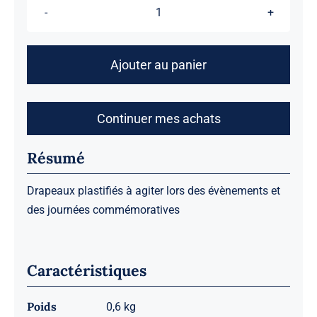
quantité
de
Lot
Ajouter au panier
de
50
drapeaux
Continuer mes achats
à
agiter
Résumé
Drapeaux plastifiés à agiter lors des évènements et
des journées commémoratives
Caractéristiques
Poids
0,6 kg