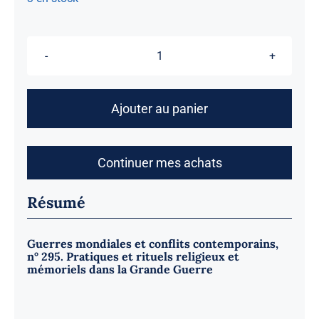
quantité
de
Pratiques
Ajouter au panier
et
rituels
religieux
Continuer mes achats
et
mémoriels
Résumé
dans
la
Guerres mondiales et conflits contemporains,
n° 295. Pratiques et rituels religieux et
Grande
mémoriels dans la Grande Guerre
Guerre