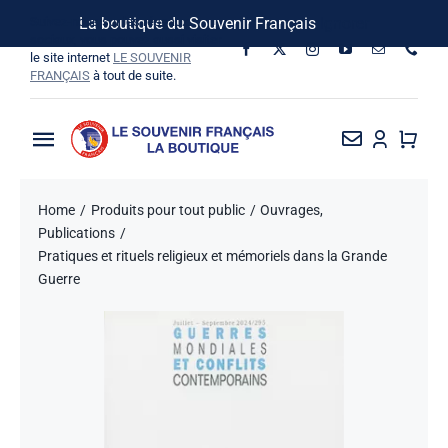
Passer
Suivez-nous sur les réseaux
La boutique du Souvenir Français
Ignorer
au
sociaux, vous pouvez aussi visiter
le site internet
LE SOUVENIR
contenu
FRANÇAIS
à tout de suite.
Toggle
Navigation
La Boutique
Home
Produits pour tout public
Ouvrages
Publications
Vins SF-Bardins
Pratiques et rituels religieux et mémoriels dans la Grande
Guerre
Boîte à idées
Bon de commande