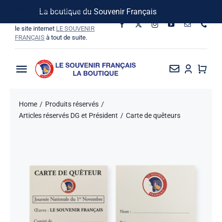
Passer
Suivez-nous sur les réseaux
La boutique du Souvenir Français
Ignorer
au
sociaux, vous pouvez aussi visiter
le site internet
LE SOUVENIR
contenu
FRANÇAIS
à tout de suite.
Toggle
Navigation
La Boutique
Home
Produits réservés
Articles réservés DG et Président
Carte de quêteurs
Vins SF-Bardins
Boîte à idées
Bon de commande