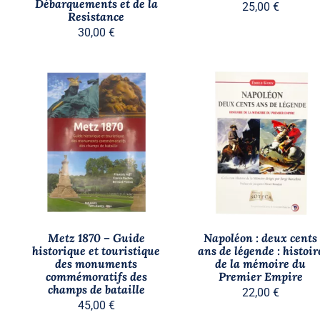
Débarquements et de la
25,00
€
Resistance
30,00
€
AJOUTER AU PANIER
/
AJOUTER AU PANIER
/
APERÇU
APERÇU
Metz 1870 – Guide
Napoléon : deux cents
historique et touristique
ans de légende : histoir
des monuments
de la mémoire du
commémoratifs des
Premier Empire
champs de bataille
22,00
€
45,00
€