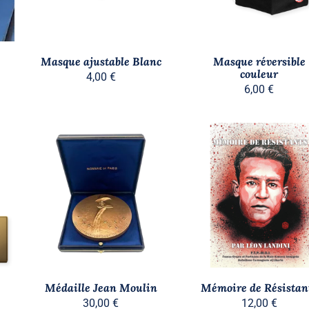
Masque ajustable Blanc
Masque réversible
couleur
4,00
€
6,00
€
AJOUTER AU PANIER
/
AJOUTER AU PANIER
/
APERÇU
APERÇU
Médaille Jean Moulin
Mémoire de Résistan
30,00
€
12,00
€