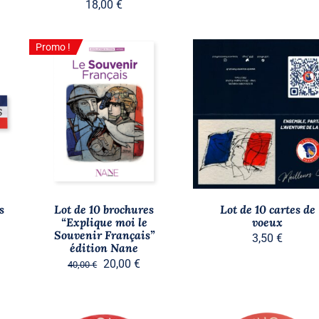
18,00
€
Promo !
Promo !
Stock épuisé
AJOUTER AU PANIER
/
APERÇU
APERÇU
s
Lot de 10 brochures
Lot de 10 cartes de
“Explique moi le
voeux
Souvenir Français”
3,50
€
édition Nane
Le
Le
20,00
€
40,00
€
prix
prix
initial
actuel