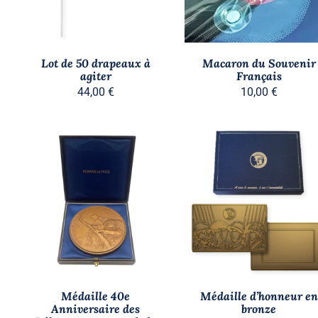
Lot de 50 drapeaux à
Macaron du Souvenir
agiter
Français
44,00
€
10,00
€
AJOUTER AU PANIER
/
AJOUTER AU PANIER
/
APERÇU
APERÇU
Médaille 40e
Médaille d’honneur en
Anniversaire des
bronze