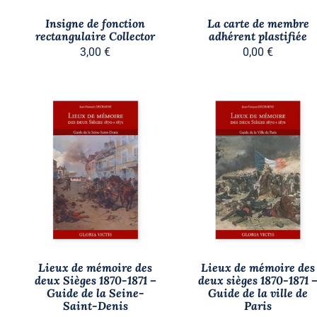
OPTIONS
PEUVENT
Insigne de fonction
La carte de membre
ÊTRE
rectangulaire Collector
adhérent plastifiée
CHOISIES
3,00
€
0,00
€
SUR
LA
PAGE
DU
PRODUIT
AJOUTER AU PANIER
/
AJOUTER AU PANIER
/
APERÇU
APERÇU
Lieux de mémoire des
Lieux de mémoire des
deux Sièges 1870-1871 –
deux sièges 1870-1871 
Guide de la Seine-
Guide de la ville de
Saint-Denis
Paris