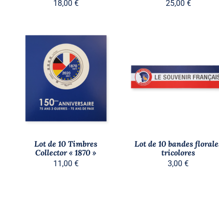
18,00
€
25,00
€
AJOUTER AU PANIER
/
AJOUTER AU PANIER
/
APERÇU
APERÇU
Lot de 10 Timbres
Lot de 10 bandes florale
Collector « 1870 »
tricolores
11,00
€
3,00
€