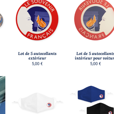
était :
est :
40,00 €.
20,00 €.
AJOUTER AU PANIER
/
AJOUTER AU PANIER
/
APERÇU
APERÇU
Lot de 5 autocollants
Lot de 5 autocollant
extérieur
intérieur pour voitu
5,00
€
5,00
€
AJOUTER AU PANIER
/
AJOUTER AU PANIER
/
APERÇU
APERÇU