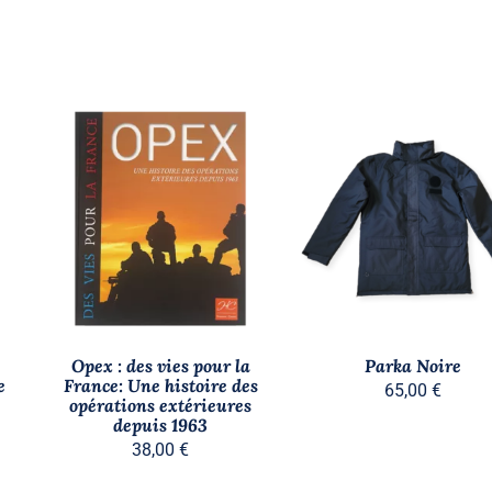
C
AJOUTER AU PANIER
/
CHOIX DES OPTIONS
/
P
APERÇU
APERÇU
A
P
VA
L
O
P
Opex : des vies pour la
Parka Noire
Ê
e
France: Une histoire des
65,00
€
CH
opérations extérieures
S
depuis 1963
L
38,00
€
P
D