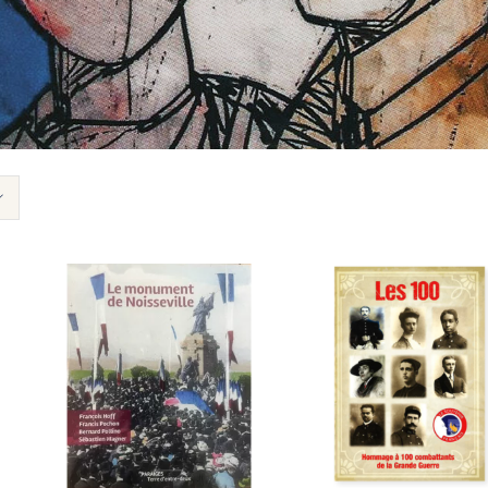
AJOUTER AU PANIER
/
AJOUTER AU PANIER
/
APERÇU
APERÇU