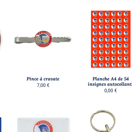
P
AJOUTER AU PANIER
/
/
APERÇU
APERÇU
Pince à cravate
Planche A4 de 54
insignes autocollant
7,00
€
0,00
€