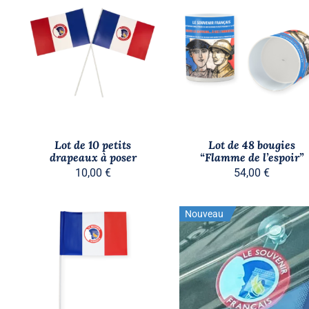
AJOUTER AU PANIER
/
AJOUTER AU PANIER
/
APERÇU
APERÇU
Lot de 10 petits
Lot de 48 bougies
drapeaux à poser
“Flamme de l’espoir”
10,00
€
54,00
€
Nouveau
AJOUTER AU PANIER
/
AJOUTER AU PANIER
/
APERÇU
APERÇU