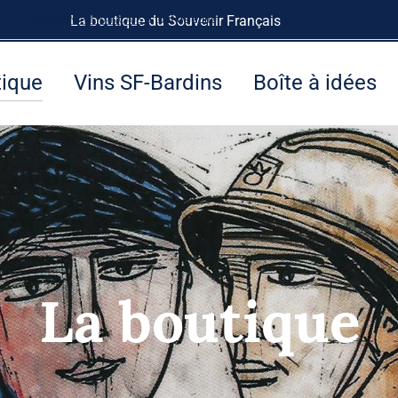
rnet
LE SOUVENIR FRANÇAIS
La boutique du Souvenir Français
à tout de suite.
Ignorer
tique
Vins SF-Bardins
Boîte à idées
La boutique