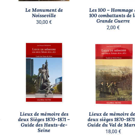
Le Monument de
Les 100 – Hommage 
Noisseville
100 combattants de l
Grande Guerre
30,00
€
2,00
€
AJOUTER AU PANIER
/
AJOUTER AU PANIER
/
APERÇU
APERÇU
Lieux de mémoire des
Lieux de mémoire d
–
deux Sièges 1870-1871 –
deux sièges 1870-1871
Guide des Hauts-de-
Guide du Val de Mar
Seine
18,00
€