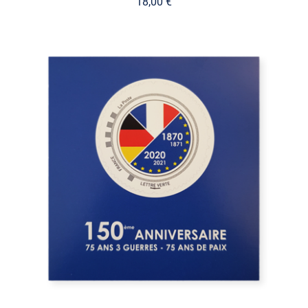
18,00
€
AJOUTER AU PANIER
/
DÉTAILS