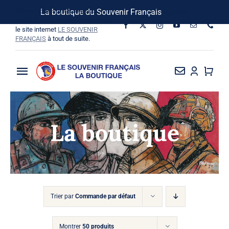
Passer
Suivez-nous sur les réseaux
La boutique du Souvenir Français
Ignorer
au
sociaux, vous pouvez aussi visiter
le site internet
LE SOUVENIR
contenu
FRANÇAIS
à tout de suite.
Toggle
Navigation
La Boutique
La boutique
Vins SF-Bardins
Boîte à idées
Bon de commande
Trier par
Commande par défaut
Montrer
50 produits