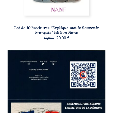
Lot de 10 brochures “Explique moi le Souvenir
Français” édition Nane
Le
Le
20,00
€
40,00
€
prix
prix
initial
actuel
était :
est :
40,00 €.
20,00 €.
Stock épuisé
DÉTAILS