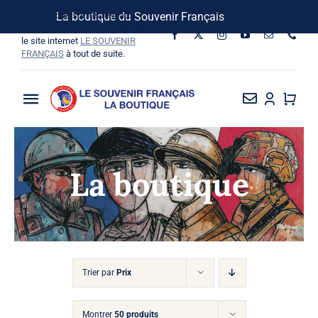
Passer
Suivez-nous sur les réseaux
La boutique du Souvenir Français
Ignorer
au
sociaux, vous pouvez aussi visiter
le site internet
LE SOUVENIR
contenu
FRANÇAIS
à tout de suite.
Toggle
Navigation
La Boutique
La boutique
Vins SF-Bardins
Boîte à idées
Bon de commande
Trier par
Prix
Montrer
50 produits