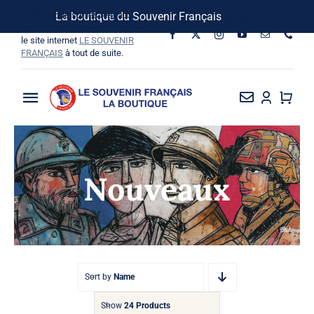
Passer
Suivez-nous sur les réseaux
La boutique du Souvenir Français
Ignorer
au
sociaux, vous pouvez aussi visiter
le site internet
LE SOUVENIR
contenu
FRANÇAIS
à tout de suite.
Toggle
Navigation
La Boutique
Nouveaux
Vins SF-Bardins
Boîte à idées
Bon de commande
Sort by
Name
Show
24 Products