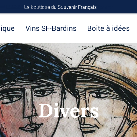
rnet
LE SOUVENIR FRANÇAIS
La boutique du Souvenir Français
à tout de suite.
Ignorer
tique
Vins SF-Bardins
Boîte à idées
Divers