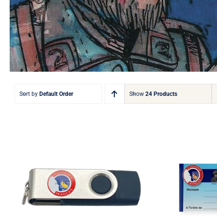
Sort by
Default Order
Show
24 Products
Clé USB
Carn