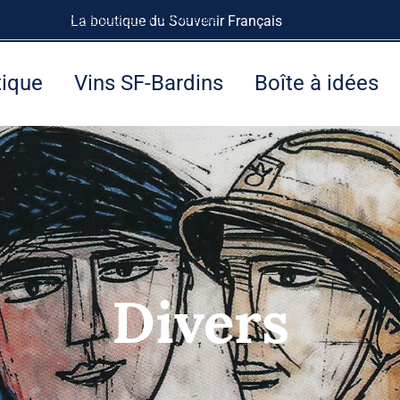
rnet
LE SOUVENIR FRANÇAIS
La boutique du Souvenir Français
à tout de suite.
Ignorer
tique
Vins SF-Bardins
Boîte à idées
Divers