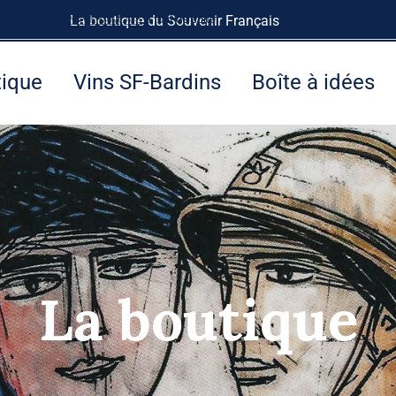
rnet
LE SOUVENIR FRANÇAIS
La boutique du Souvenir Français
à tout de suite.
Ignorer
tique
Vins SF-Bardins
Boîte à idées
La boutique