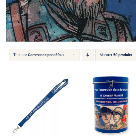
Trier par
Commande par défaut
Montrer
50 produits
Stock épuisé
APERÇU
/
APERÇU