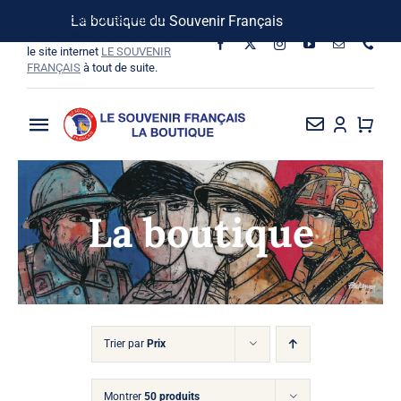
Passer
Suivez-nous sur les réseaux
La boutique du Souvenir Français
Ignorer
au
sociaux, vous pouvez aussi visiter
le site internet
LE SOUVENIR
contenu
FRANÇAIS
à tout de suite.
Toggle
Navigation
La Boutique
La boutique
Vins SF-Bardins
Boîte à idées
Bon de commande
Trier par
Prix
Montrer
50 produits