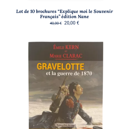
Lot de 10 brochures “Explique moi le Souvenir
Français” édition Nane
Le
Le
20,00
€
40,00
€
prix
prix
initial
actuel
était :
est :
40,00 €.
20,00 €.
AJOUTER AU PANIER
/
DÉTAILS