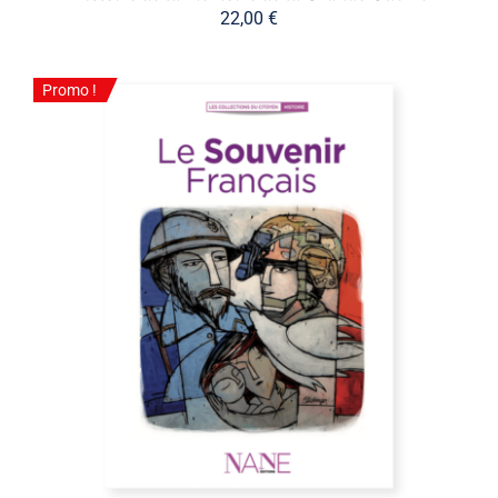
22,00
€
Promo !
Promo !
AJOUTER AU PANIER
/
DÉTAILS