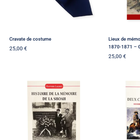
Cravate de costume
Lieux de mémo
1870-1871 – Gu
25,00
€
25,00
€
Napoléon
Histoire de la mémoire de
de légend
la SHOAH
mémoi