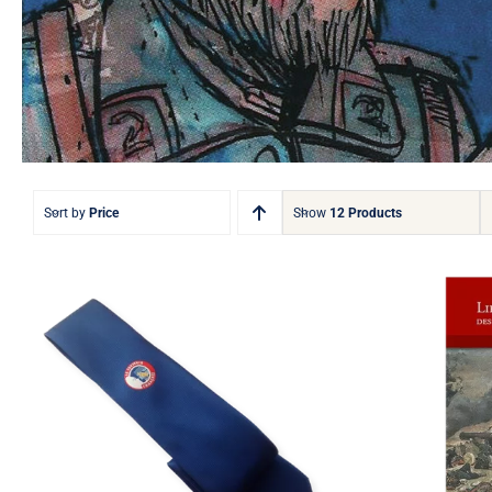
Sort by
Price
Show
12 Products
Lieux 
Cravate de costume
deux si
Guide de