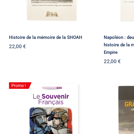
Histoire de la mémoire de la SHOAH
Napoléon : deu
histoire de la
22,00
€
Empire
22,00
€
Promo !
Lot de 10 brochures
Gravelot
“Explique moi le Souvenir
Français” édition Nane