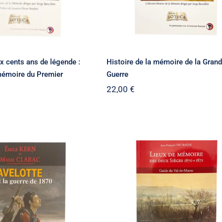
x cents ans de légende :
Histoire de la mémoire de la Gran
 mémoire du Premier
Guerre
22,00
€
Lieux de mémoire de
te et la guerre de
deux sièges 1870-1871 
1870
Guide du Val de Marn