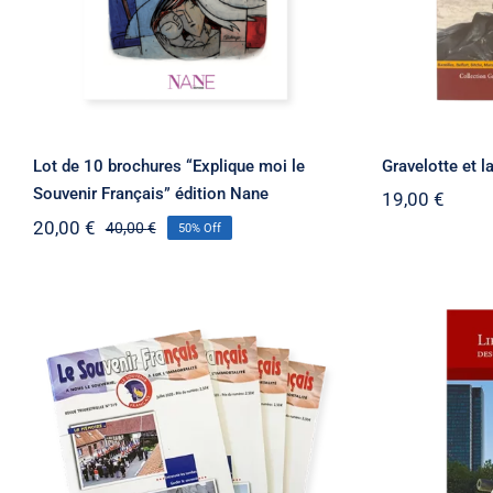
Lot de 10 brochures “Explique moi le
Gravelotte et l
Souvenir Français” édition Nane
19,00
€
20,00
€
40,00
€
50% Off
Le
Le
prix
prix
initial
actuel
était :
est :
40,00 €.
20,00 €.
Lieux 
Anciennes Revues du
deux Si
Souvenir Français X100
Guide de