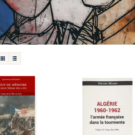
de mémoire des
Algérie 1960-1962 :
èges 1870-1871 –
l’Armée française dans 
 la ville de Paris
tourmente