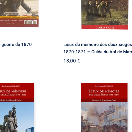
a guerre de 1870
Lieux de mémoire des deux siège
1870-1871 – Guide du Val de Mar
18,00
€
Lieux de mémoire de
de mémoire des
deux Sièges 1870-1871 
èges 1870-1871 –
Guide de la Seine-Sain
s Hauts-de-Seine
Denis