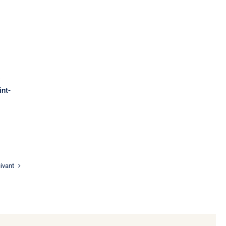
s
int-
ivant