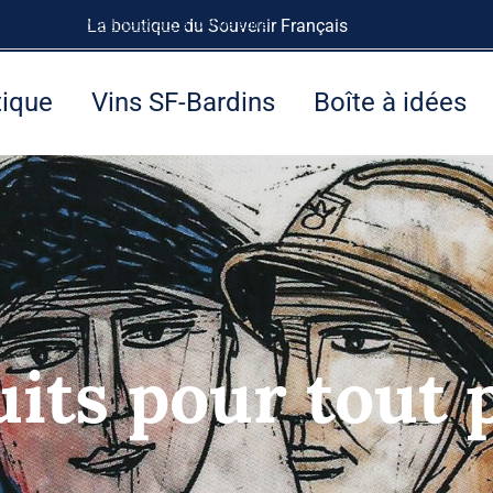
rnet
LE SOUVENIR FRANÇAIS
La boutique du Souvenir Français
à tout de suite.
Ignorer
tique
Vins SF-Bardins
Boîte à idées
its pour tout 