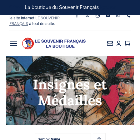
Passer
Suivez-nous sur les réseaux
La boutique du Souvenir Français
Ignorer
au
sociaux, vous pouvez aussi visiter
le site internet
LE SOUVENIR
contenu
FRANÇAIS
à tout de suite.
Toggle
Navigation
La Boutique
Insignes et
Vins SF-Bardins
Médailles
Boîte à idées
Bon de commande
Sort by
Name