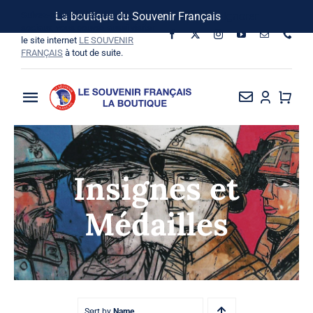
Passer
Suivez-nous sur les réseaux
La boutique du Souvenir Français
Ignorer
au
sociaux, vous pouvez aussi visiter
le site internet
LE SOUVENIR
contenu
FRANÇAIS
à tout de suite.
Toggle
Navigation
La Boutique
Insignes et
Vins SF-Bardins
Médailles
Boîte à idées
Bon de commande
Sort by
Name