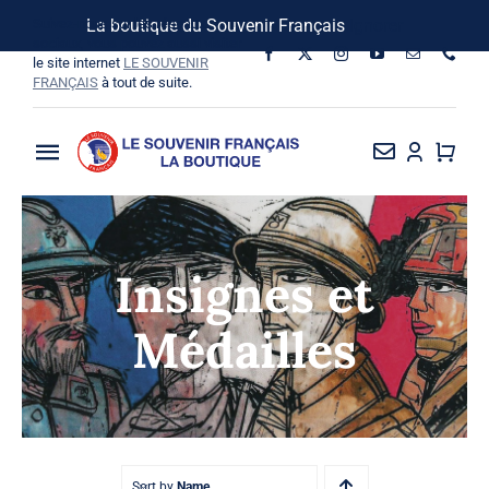
Passer
Suivez-nous sur les réseaux
La boutique du Souvenir Français
Ignorer
au
sociaux, vous pouvez aussi visiter
le site internet
LE SOUVENIR
contenu
FRANÇAIS
à tout de suite.
Toggle
Navigation
La Boutique
Insignes et
Vins SF-Bardins
Médailles
Boîte à idées
Bon de commande
Sort by
Name