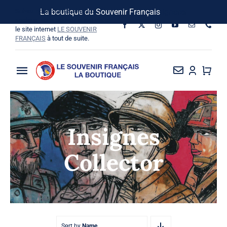
Passer
Suivez-nous sur les réseaux
La boutique du Souvenir Français
Ignorer
au
sociaux, vous pouvez aussi visiter
le site internet
LE SOUVENIR
contenu
FRANÇAIS
à tout de suite.
Toggle
Navigation
La Boutique
Insignes
Vins SF-Bardins
Collector
Boîte à idées
Bon de commande
Sort by
Name