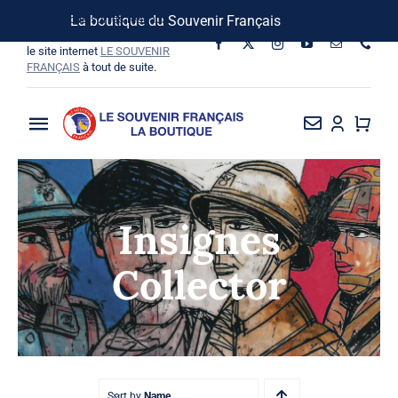
Passer
Suivez-nous sur les réseaux
La boutique du Souvenir Français
Ignorer
au
sociaux, vous pouvez aussi visiter
le site internet
LE SOUVENIR
contenu
FRANÇAIS
à tout de suite.
Toggle
Navigation
La Boutique
Insignes
Vins SF-Bardins
Collector
Boîte à idées
Bon de commande
Sort by
Name