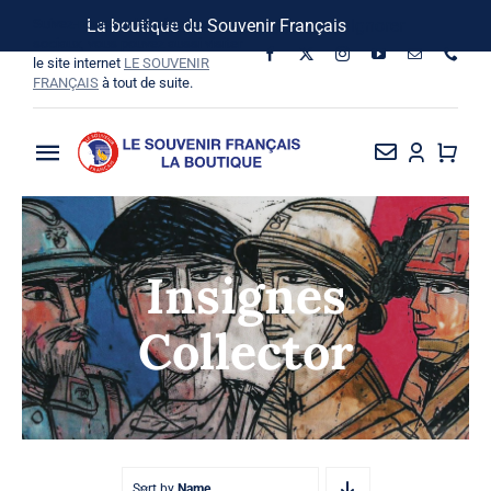
Passer
Suivez-nous sur les réseaux
La boutique du Souvenir Français
Ignorer
au
sociaux, vous pouvez aussi visiter
le site internet
LE SOUVENIR
contenu
FRANÇAIS
à tout de suite.
Toggle
Navigation
La Boutique
Insignes
Vins SF-Bardins
Collector
Boîte à idées
Bon de commande
Sort by
Name