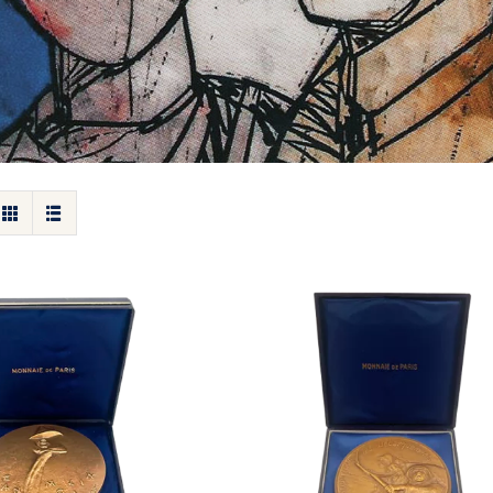
Médaille 40e Anniversa
lle Jean Moulin
des Débarquements et 
la Resistance