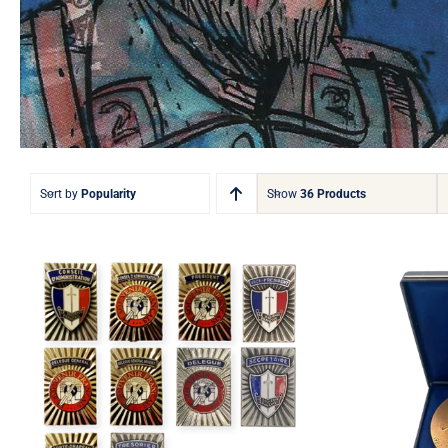
Sort by
Popularity
Show
36 Products
Insigne de fonction
Médai
rectangulaire Collector