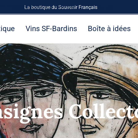
rnet
LE SOUVENIR FRANÇAIS
La boutique du Souvenir Français
à tout de suite.
Ignorer
tique
Vins SF-Bardins
Boîte à idées
nsignes Collect