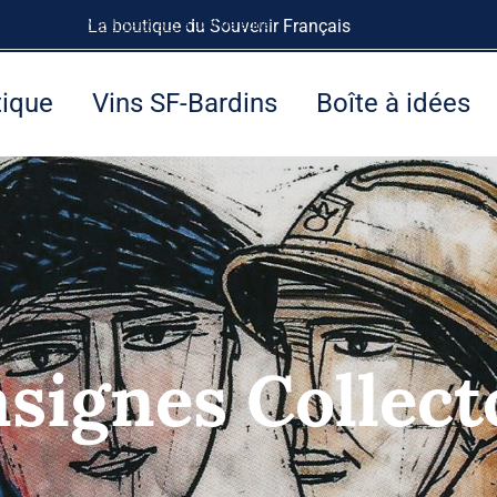
rnet
LE SOUVENIR FRANÇAIS
La boutique du Souvenir Français
à tout de suite.
Ignorer
tique
Vins SF-Bardins
Boîte à idées
nsignes Collect