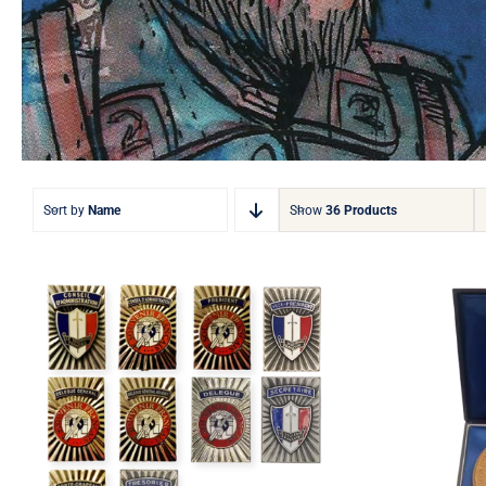
Sort by
Name
Show
36 Products
Médaille
Insigne de fonction
des Déb
rectangulaire Collector
la