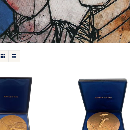
 40e Anniversaire
arquements et de
Médaille Jean Moulin
 Resistance