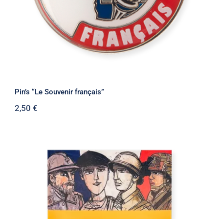
Pin’s “Le Souvenir français”
2,50
€