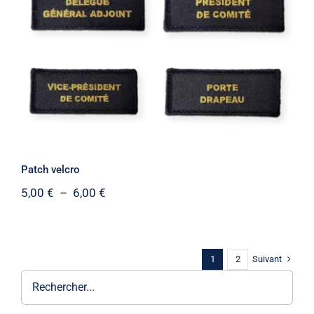
Patch velcro
Patch velcro
Plage
5,00
€
–
6,00
€
de
prix :
5,00 €
à
Suivant
1
2
6,00 €