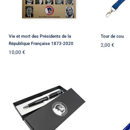
Vie et mort des Présidents de la
Tour de cou
République Française 1873-2020
2,00
€
10,00
€
Stylo bille métal twist
Styl