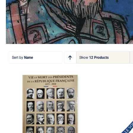
Sort by
Name
Show
12 Products
Stock épuisé
Vie et mort des
Présidents de la
T
République Française
1873-2020