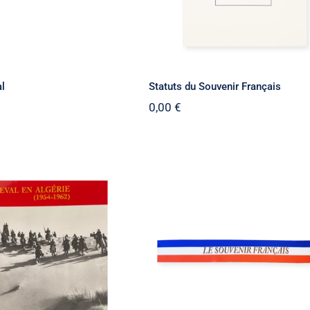
al
Statuts du Souvenir Français
0,00
€
 cheval en Algérie
Ruban pour gerbe
1954-1962)