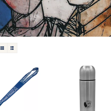
Thermos gourde Souven
our de cou
Français