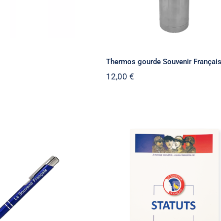
Thermos gourde Souvenir Françai
12,00
€
Statuts du Souvenir
o bille métal
Français