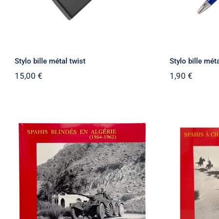
Stylo bille métal twist
Stylo bille mét
15,00
€
1,90
€
Spahis blindés en Algérie
Spahis à
(1954-1962)
(