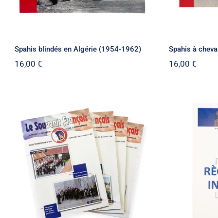
Spahis blindés en Algérie (1954-1962)
Spahis à cheva
16,00
€
16,00
€
Revue du Souvenir
Règleme
Français Unitaire
Souv