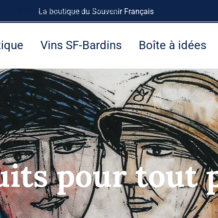
rnet
LE SOUVENIR FRANÇAIS
La boutique du Souvenir Français
à tout de suite.
Ignorer
tique
Vins SF-Bardins
Boîte à idées
its pour tout 