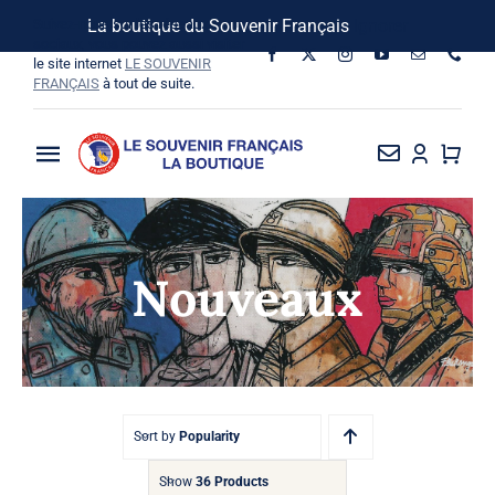
Passer
Suivez-nous sur les réseaux
La boutique du Souvenir Français
Ignorer
au
sociaux, vous pouvez aussi visiter
le site internet
LE SOUVENIR
contenu
FRANÇAIS
à tout de suite.
Toggle
Navigation
La Boutique
Nouveaux
Vins SF-Bardins
Boîte à idées
Bon de commande
Sort by
Popularity
Show
36 Products