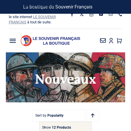
Passer
Suivez-nous sur les réseaux
La boutique du Souvenir Français
Ignorer
au
sociaux, vous pouvez aussi visiter
le site internet
LE SOUVENIR
contenu
FRANÇAIS
à tout de suite.
Toggle
Navigation
La Boutique
Nouveaux
Vins SF-Bardins
Boîte à idées
Bon de commande
Sort by
Popularity
Show
12 Products