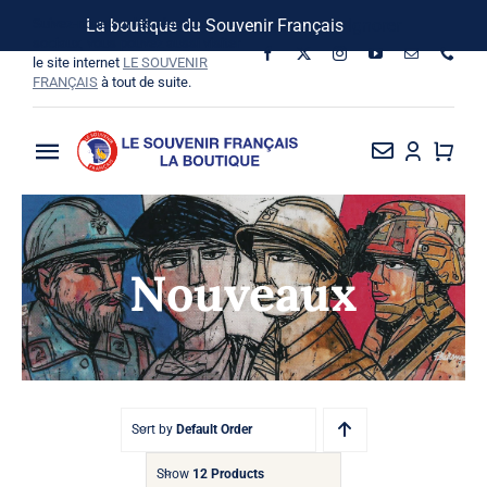
Passer
Suivez-nous sur les réseaux
La boutique du Souvenir Français
Ignorer
au
sociaux, vous pouvez aussi visiter
le site internet
LE SOUVENIR
contenu
FRANÇAIS
à tout de suite.
Toggle
Navigation
La Boutique
Nouveaux
Vins SF-Bardins
Boîte à idées
Bon de commande
Sort by
Default Order
Show
12 Products