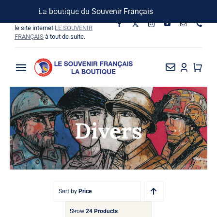
Passer
Suivez-nous sur les réseaux
La boutique du Souvenir Français
Ignorer
au
sociaux, vous pouvez aussi visiter
le site internet
LE SOUVENIR
contenu
FRANÇAIS
à tout de suite.
Toggle
Navigation
La Boutique
Divers
Vins SF-Bardins
Boîte à idées
Bon de commande
Sort by
Price
Show
24 Products