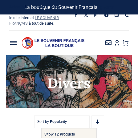
Passer
Suivez-nous sur les réseaux
La boutique du Souvenir Français
Ignorer
au
sociaux, vous pouvez aussi visiter
le site internet
LE SOUVENIR
contenu
FRANÇAIS
à tout de suite.
Toggle
Navigation
La Boutique
Divers
Vins SF-Bardins
Boîte à idées
Bon de commande
Sort by
Popularity
Show
12 Products