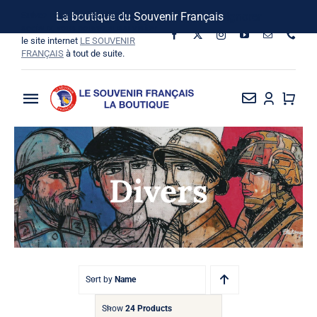
Passer
Suivez-nous sur les réseaux
La boutique du Souvenir Français
Ignorer
au
sociaux, vous pouvez aussi visiter
le site internet
LE SOUVENIR
contenu
FRANÇAIS
à tout de suite.
Toggle
Navigation
La Boutique
Divers
Vins SF-Bardins
Boîte à idées
Bon de commande
Sort by
Name
Show
24 Products