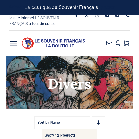
Passer
Suivez-nous sur les réseaux
La boutique du Souvenir Français
Ignorer
au
sociaux, vous pouvez aussi visiter
le site internet
LE SOUVENIR
contenu
FRANÇAIS
à tout de suite.
Toggle
Navigation
La Boutique
Divers
Vins SF-Bardins
Boîte à idées
Bon de commande
Sort by
Name
Show
12 Products