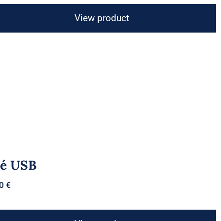
View product
lé USB
00
€