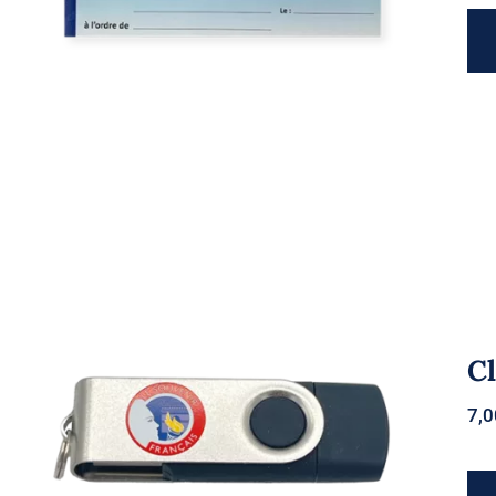
C
7,
Clé USB