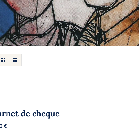
arnet de cheque
00
€