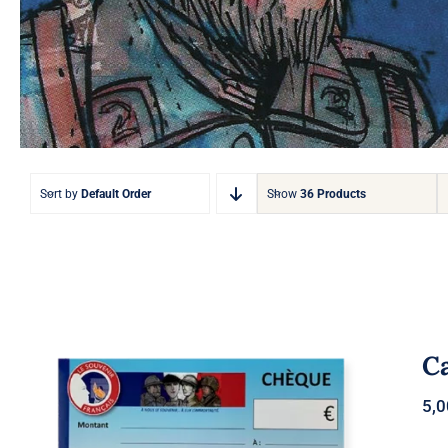
Sort by
Default Order
Show
36 Products
C
5,
Carnet de cheque