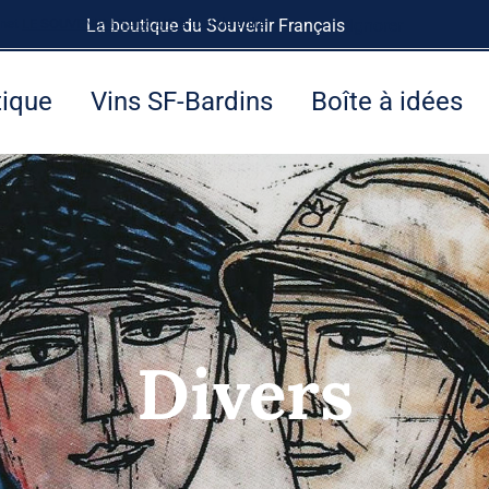
rnet
LE SOUVENIR FRANÇAIS
La boutique du Souvenir Français
à tout de suite.
Ignorer
tique
Vins SF-Bardins
Boîte à idées
Divers