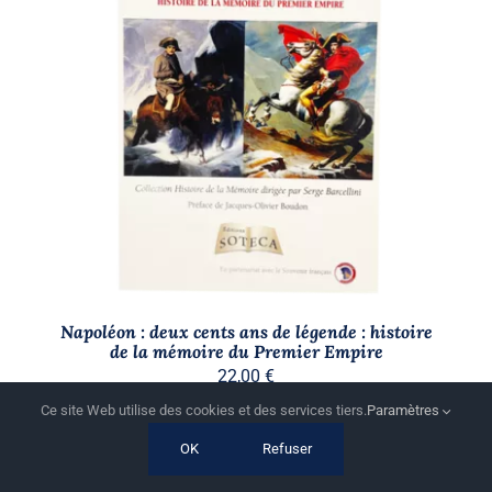
AJOUTER AU PANIER
/
DÉTAILS
Napoléon : deux cents ans de légende : histoire
de la mémoire du Premier Empire
22,00
€
Ce site Web utilise des cookies et des services tiers.
Paramètres
OK
Refuser