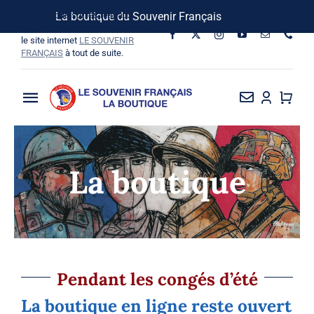
Passer
Suivez-nous sur les réseaux
La boutique du Souvenir Français
Ignorer
au
sociaux, vous pouvez aussi visiter
le site internet
LE SOUVENIR
contenu
FRANÇAIS
à tout de suite.
Toggle
Navigation
La Boutique
La boutique
Vins SF-Bardins
Boîte à idées
Bon de commande
Pendant les congés d’été
La boutique en ligne reste ouvert