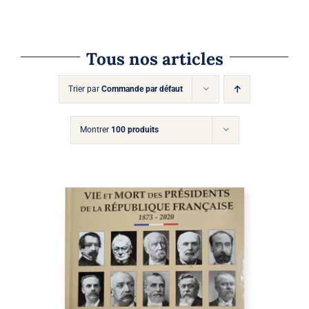
VARIATIONS.
LES
OPTIONS
PEUVENT
Tous nos articles
ÊTRE
CHOISIES
SUR
Trier par
Commande par défaut
LA
PAGE
DU
Montrer
100 produits
PRODUIT