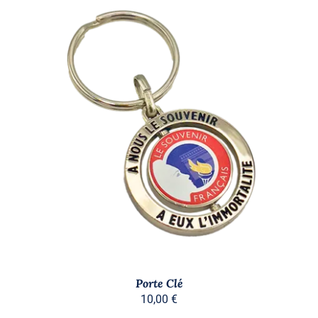
AJOUTER AU PANIER
/
DÉTAILS
Porte Clé
10,00
€