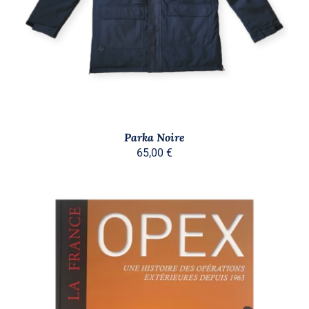
A
PLUSIEURS
VARIATIONS.
LES
OPTIONS
PEUVENT
ÊTRE
CHOISIES
SUR
LA
PAGE
Parka Noire
DU
65,00
€
PRODUIT