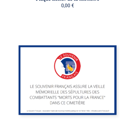
0,00
€
/
DÉTAILS