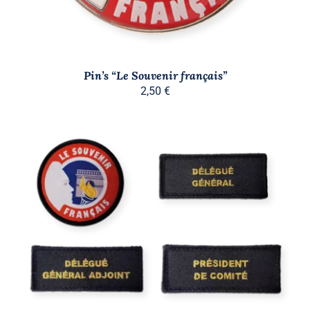
Pin’s “Le Souvenir français”
2,50
€
CE
CHOIX DES OPTIONS
/
PRODUIT
DÉTAILS
A
PLUSIEURS
VARIATIONS.