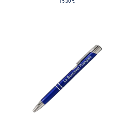
15,00
€
AJOUTER AU PANIER
/
DÉTAILS