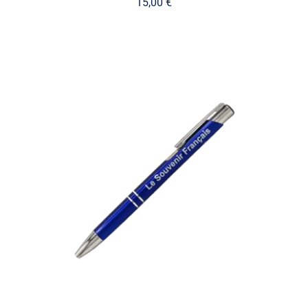
15,00
€
AJOUTER AU PANIER
/
DÉTAILS