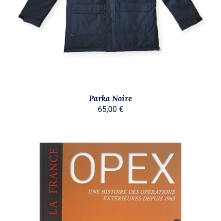
A
PLUSIEURS
VARIATIONS.
LES
OPTIONS
PEUVENT
ÊTRE
CHOISIES
SUR
LA
PAGE
Parka Noire
DU
65,00
€
PRODUIT