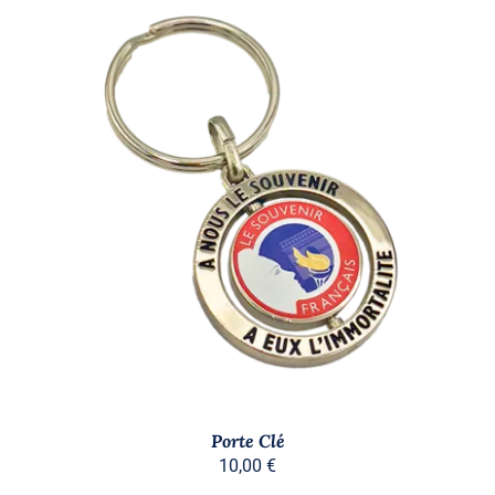
AJOUTER AU PANIER
/
DÉTAILS
Porte Clé
10,00
€