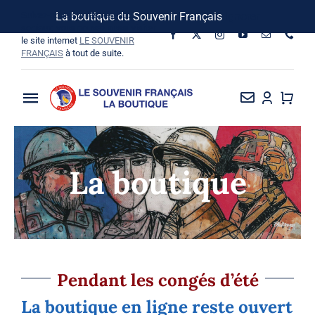
Passer
Suivez-nous sur les réseaux
La boutique du Souvenir Français
Ignorer
au
sociaux, vous pouvez aussi visiter
le site internet
LE SOUVENIR
contenu
FRANÇAIS
à tout de suite.
Toggle
Navigation
La Boutique
La boutique
Vins SF-Bardins
Boîte à idées
Bon de commande
Pendant les congés d’été
La boutique en ligne reste ouvert