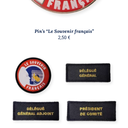
Pin’s “Le Souvenir français”
2,50
€
CE
CHOIX DES OPTIONS
/
PRODUIT
DÉTAILS
A
PLUSIEURS
VARIATIONS.