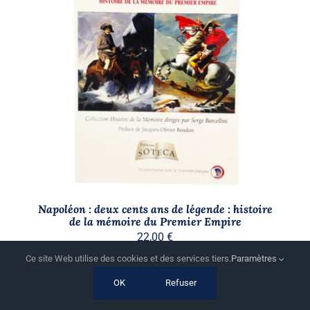
AJOUTER AU PANIER
/
DÉTAILS
Napoléon : deux cents ans de légende : histoire
de la mémoire du Premier Empire
22,00
€
Ce site Web utilise des cookies et des services tiers.
Paramètres
OK
Refuser