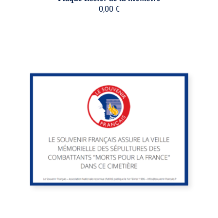
0,00
€
/
DÉTAILS