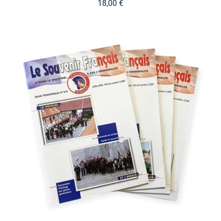
18,00
€
AJOUTER AU PANIER
/
DÉTAILS