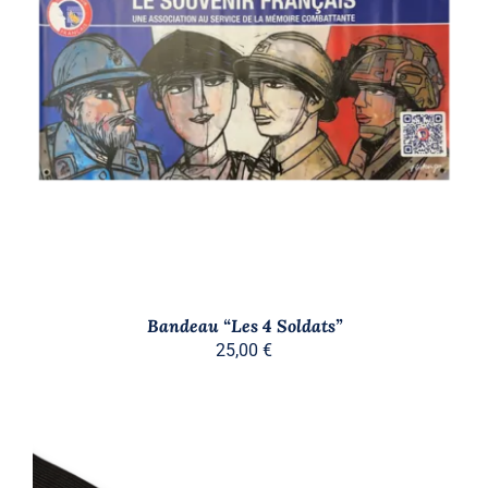
AJOUTER AU PANIER
/
DÉTAILS
Bandeau “Les 4 Soldats”
25,00
€