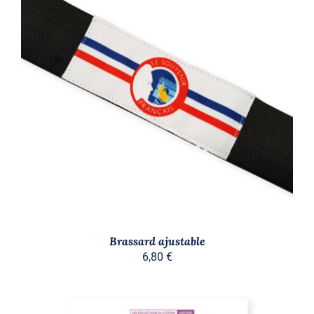
AJOUTER AU PANIER
/
DÉTAILS
Brassard ajustable
6,80
€