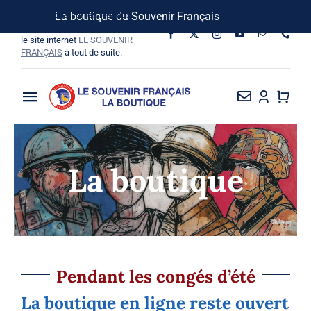
Passer
Suivez-nous sur les réseaux
La boutique du Souvenir Français
Ignorer
au
sociaux, vous pouvez aussi visiter
le site internet
LE SOUVENIR
contenu
FRANÇAIS
à tout de suite.
Toggle
Navigation
La Boutique
La boutique
Vins SF-Bardins
Boîte à idées
Bon de commande
Pendant les congés d’été
La boutique en ligne reste ouvert