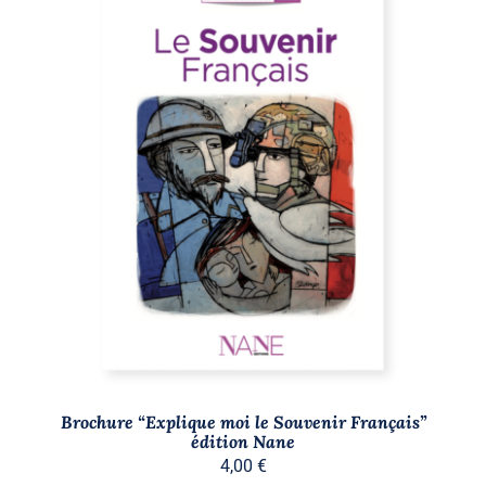
AJOUTER AU PANIER
/
DÉTAILS
Brochure “Explique moi le Souvenir Français”
édition Nane
4,00
€