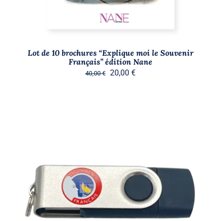
Lot de 10 brochures “Explique moi le Souvenir
Français” édition Nane
Le
Le
20,00
€
40,00
€
prix
prix
initial
actuel
était :
est :
40,00 €.
20,00 €.
AJOUTER AU PANIER
/
DÉTAILS