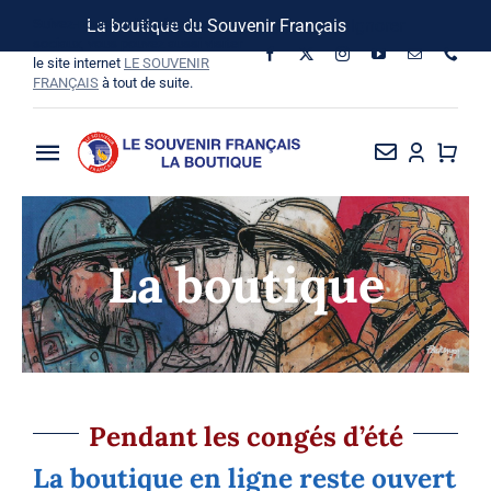
Passer
Suivez-nous sur les réseaux
La boutique du Souvenir Français
Ignorer
au
sociaux, vous pouvez aussi visiter
le site internet
LE SOUVENIR
contenu
FRANÇAIS
à tout de suite.
Toggle
Navigation
La Boutique
La boutique
Vins SF-Bardins
Boîte à idées
Bon de commande
Pendant les congés d’été
La boutique en ligne reste ouvert