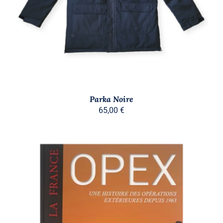
A
PLUSIEURS
VARIATIONS.
LES
OPTIONS
PEUVENT
ÊTRE
CHOISIES
SUR
LA
PAGE
Parka Noire
DU
65,00
€
PRODUIT