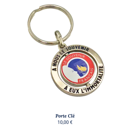
AJOUTER AU PANIER
/
DÉTAILS
Porte Clé
10,00
€