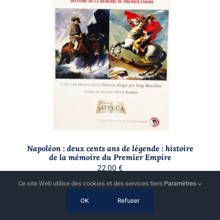
AJOUTER AU PANIER
/
DÉTAILS
Napoléon : deux cents ans de légende : histoire
de la mémoire du Premier Empire
22,00
€
Ce site Web utilise des cookies et des services tiers.
Paramètres
OK
Refuser