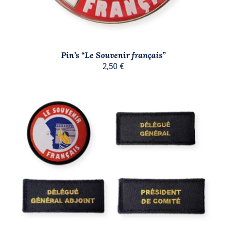
Pin’s “Le Souvenir français”
2,50
€
CE
CHOIX DES OPTIONS
/
PRODUIT
DÉTAILS
A
PLUSIEURS
VARIATIONS.