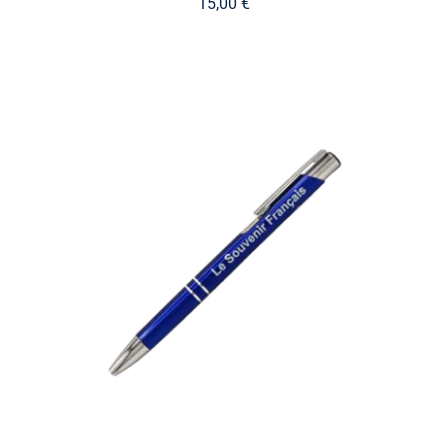
15,00
€
AJOUTER AU PANIER
/
DÉTAILS