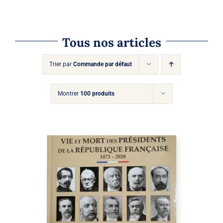
VARIATIONS.
LES
OPTIONS
PEUVENT
Tous nos articles
ÊTRE
CHOISIES
SUR
Trier par
Commande par défaut
LA
PAGE
DU
Montrer
100 produits
PRODUIT