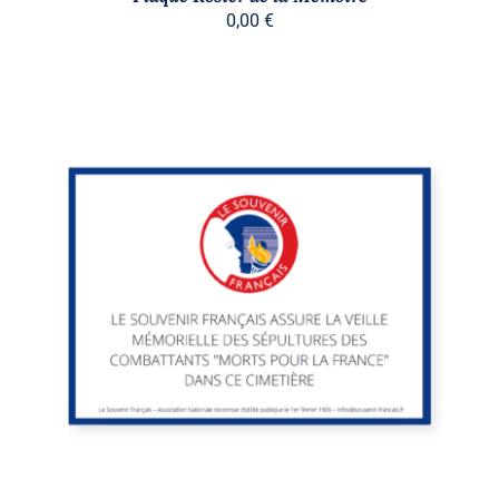
0,00
€
/
DÉTAILS