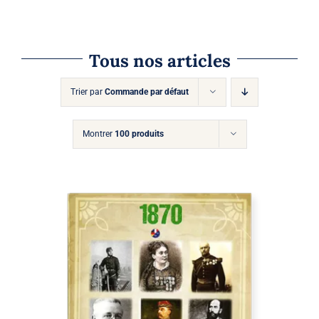
VARIA
LES
OPTI
PEUV
Tous nos articles
ÊTRE
CHOIS
SUR
Trier par
Commande par défaut
LA
PAGE
DU
Montrer
100 produits
PROD