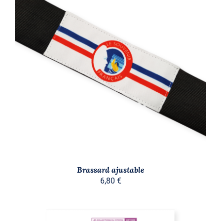
AJOUTER AU PANIER
/
DÉTAILS
Brassard ajustable
6,80
€