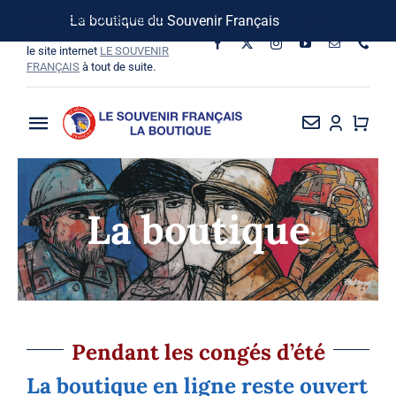
Passer
Suivez-nous sur les réseaux
La boutique du Souvenir Français
Ignorer
au
sociaux, vous pouvez aussi visiter
le site internet
LE SOUVENIR
contenu
FRANÇAIS
à tout de suite.
Toggle
Navigation
La Boutique
La boutique
Vins SF-Bardins
Boîte à idées
Bon de commande
Pendant les congés d’été
La boutique en ligne reste ouvert