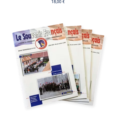
18,00
€
AJOUTER AU PANIER
/
DÉTAILS