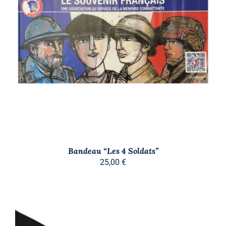
AJOUTER AU PANIER
/
DÉTAILS
Bandeau “Les 4 Soldats”
25,00
€