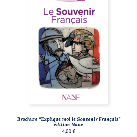
AJOUTER AU PANIER
/
DÉTAILS
Brochure “Explique moi le Souvenir Français”
édition Nane
4,00
€